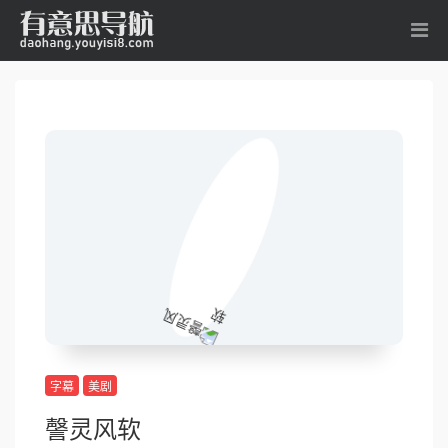
字幕
美剧
謦灵风软