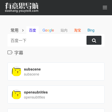
常用
百度
G
o
o
g
l
e
站内
淘宝
Bing
字幕
subscene
subscene
opensubtitles
opensubtitles