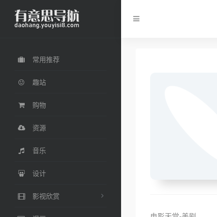
常用推荐
趣站
购物
资源
音乐
设计
影视欣赏
电影天堂-美剧