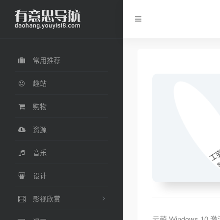
常用推荐
趣站
购物
资源
音乐
设计
影视欣赏
云萌 Windows 10