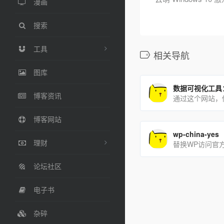
漫画
搜索
工具
相关导航
图库
数据可视化工具：F
博客资讯
博客网站
wp-china-yes
理财
替换WP访问官
论坛社区
电子书
杂碎