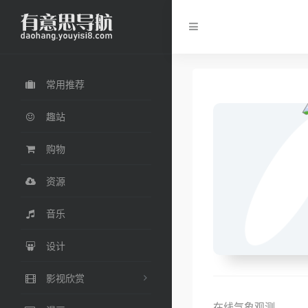
常用推荐
趣站
购物
资源
音乐
设计
影视欣赏
在线气象观测