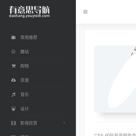
常用推荐
趣站
购物
资源
音乐
设计
影视欣赏
CSS 代码渐变颜色