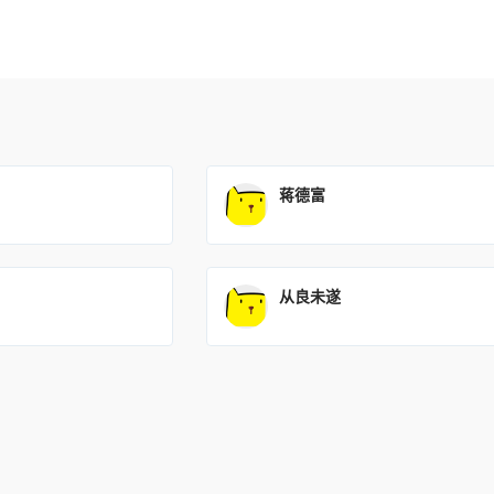
蒋德富
从良未遂