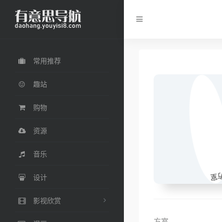
常用推荐
趣站
购物
资源
音乐
设计
影视欣赏
方室