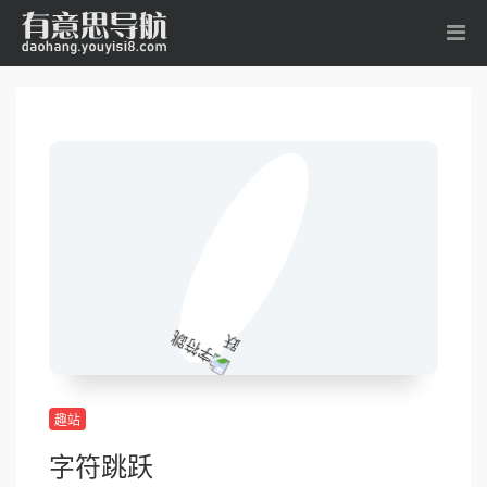
趣站
字符跳跃