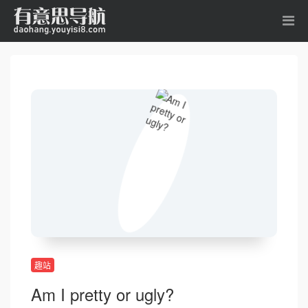
趣站
Am I pretty or ugly?