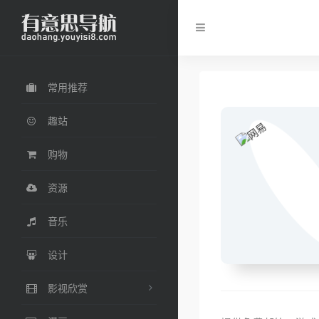
常用推荐
趣站
购物
资源
音乐
设计
影视欣赏