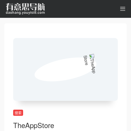
搜索
TheAppStore