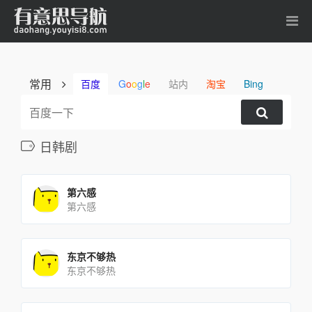
常用
百度
G
o
o
g
l
e
站内
淘宝
Bing
日韩剧
第六感
第六感
东京不够热
东京不够热