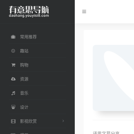
常用推荐
趣站
购物
资源
音乐
设计
影视欣赏
译思字幕分享