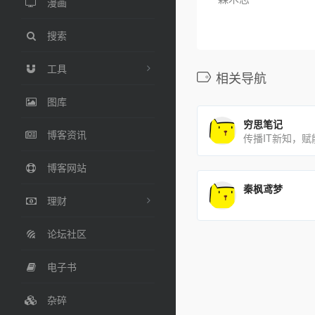
漫画
搜索
工具
相关导航
图库
穷思笔记
博客资讯
传播IT新知，
博客网站
秦枫鸢梦
理财
论坛社区
电子书
杂碎