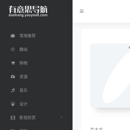
常用推荐
趣站
购物
资源
音乐
设计
影视欣赏
森木志