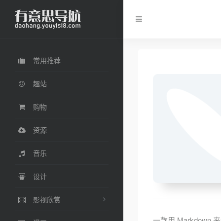
常用推荐
趣站
购物
资源
音乐
设计
影视欣赏
一款用 Markdow