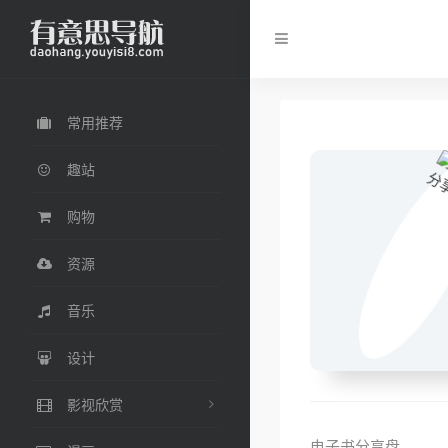
常用推荐
趣站
购物
资源
音乐
设计
影视欣赏
电子书分享盘