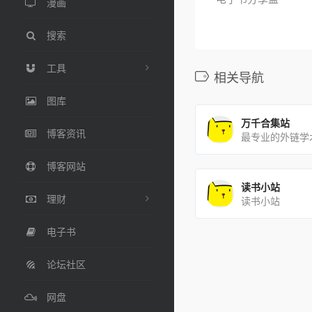
漫画
搜索
工具
相关导航
图库
万千合集站
博客资讯
最专业的外链学
博客网站
读书小站
理财
读书小站
电子书
论坛社区
网盘