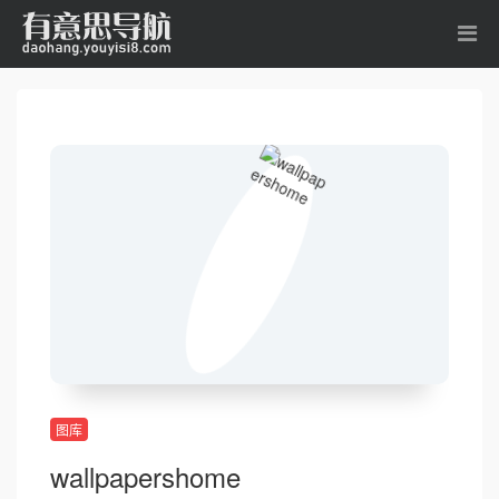
图库
wallpapershome