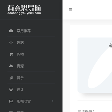
常用推荐
趣站
购物
资源
音乐
设计
影视欣赏
高清壁纸站