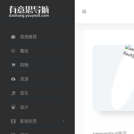
常用推荐
趣站
购物
资源
音乐
设计
影视欣赏
segmentfault思否