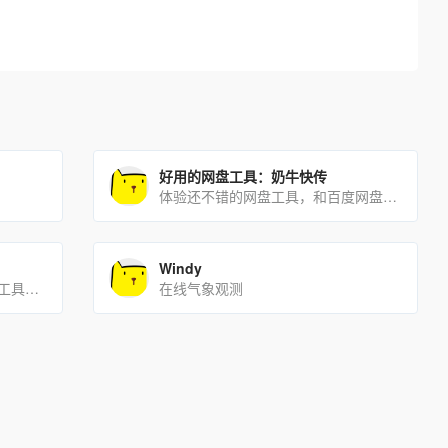
好用的网盘工具：奶牛快传
体验还不错的网盘工具，和百度网盘类似，没有下载速度的限制，传输速度也很快。你给别人分享文件，别人无需登录即可直[…]
Windy
一款用Markdown来编写简历的工具，比较适合it人员和极客
在线气象观测