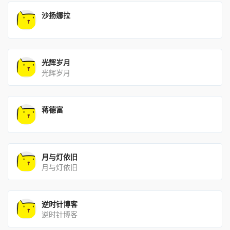
沙扬娜拉
光辉岁月
光辉岁月
蒋德富
月与灯依旧
月与灯依旧
逆时针博客
逆时针博客