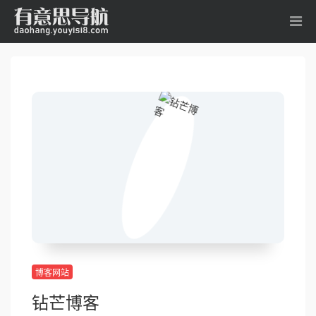
博客网站
钻芒博客