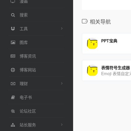
漫画
搜索
相关导航
工具
PPT宝典
图库
博客资讯
表情符号生成器
博客网站
Emoji 表情自
理财
电子书
论坛社区
站长服务