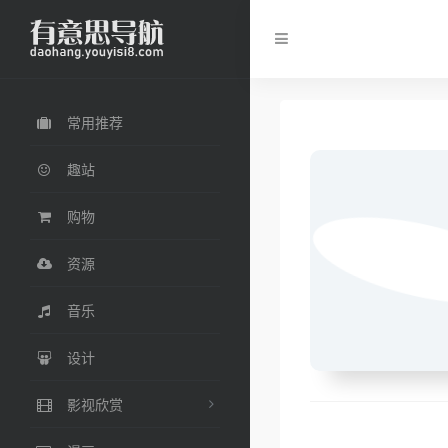
常用推荐
趣站
购物
资源
音乐
设计
影视欣赏