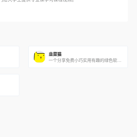
韭菜猫
一个分享免费小巧实用有趣的绿色软件库平台,网站收集整站源码,博客模板,建站教程,网站模板,素材,网站及短视频运[…]