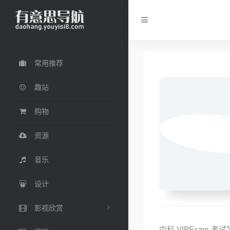
常用推荐
趣站
购物
资源
音乐
设计
影视欣赏
中科 VIPExa