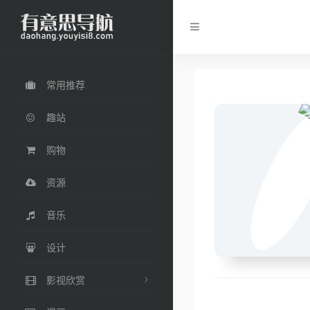
常用推荐
趣站
购物
资源
音乐
设计
影视欣赏