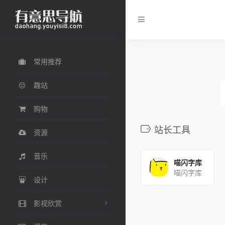
常用推荐
趣站
购物
站长工具
资源
音乐
喵闪字库
喵闪字库
设计
影视欣赏