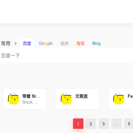
常用
百度
G
o
o
g
l
e
站内
淘宝
Bing
带着 Stack 主题入坑 Hugo
文案迷
Fa
Stack 主题
1
2
3
…
5