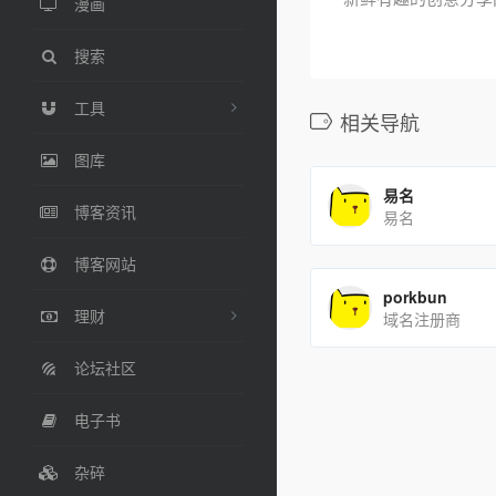
漫画
搜索
工具
相关导航
图库
易名
博客资讯
易名
博客网站
porkbun
理财
域名注册商
论坛社区
电子书
杂碎