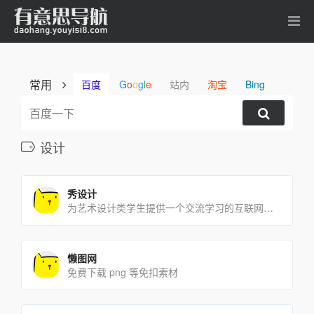
常用
百度
G
o
o
g
l
e
站内
淘宝
Bing
设计
秀设计
为艺术设计类学生提供一个交流学习的互联网平台
懒图网
免费下载 png 等免扣素材