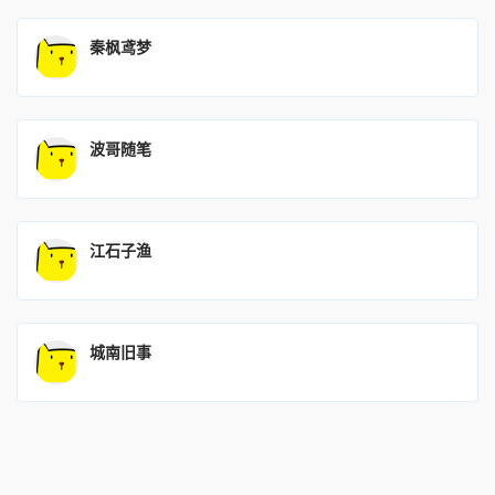
秦枫鸢梦
波哥随笔
江石子渔
城南旧事