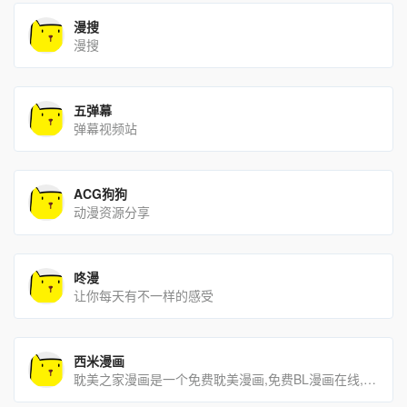
漫搜
漫搜
五弹幕
弹幕视频站
ACG狗狗
动漫资源分享
咚漫
让你每天有不一样的感受
西米漫画
耽美之家漫画是一个免费耽美漫画,免费BL漫画在线,提供最新最全面的蔷薇少女,萌萌的纯爱,偏执渣男,温柔小可爱等等耽美漫画免费在线阅读的平台