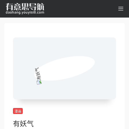
漫画
有妖气