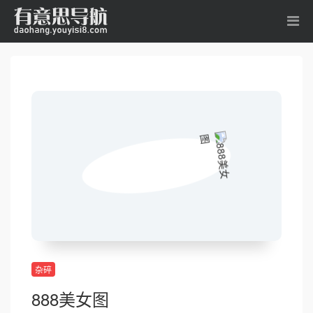
杂碎
888美女图