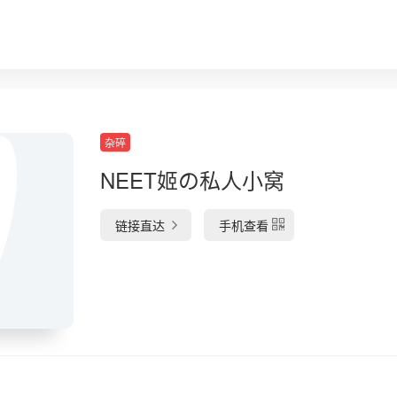
杂碎
NEET姬の私人小窝
链接直达
手机查看