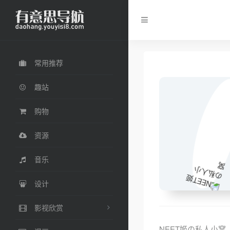
常用推荐
趣站
购物
资源
音乐
设计
影视欣赏
NEET姬の私人小窝