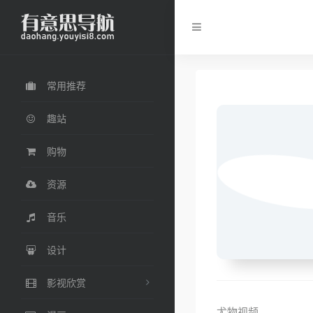
常用推荐
趣站
购物
资源
音乐
设计
影视欣赏
尤物视频