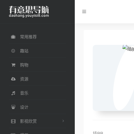
常用推荐
趣站
购物
资源
音乐
设计
影视欣赏
插BB