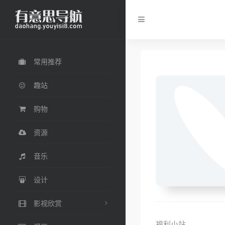
常用推荐
趣站
购物
资源
音乐
设计
影视欣赏
福利小站