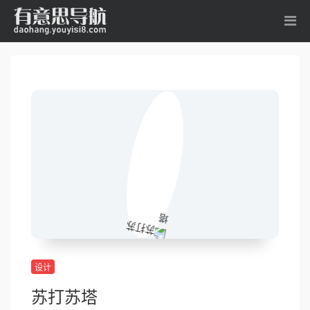
设计
苏打苏塔