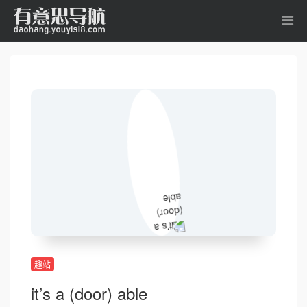
趣站
it’s a (door) able