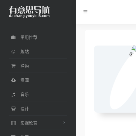
常用推荐
趣站
购物
资源
音乐
设计
影视欣赏