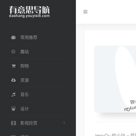
常用推荐
趣站
购物
资源
音乐
设计
影视欣赏
JerryQu 的小站 