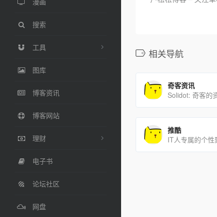
漫画
搜索
工具
相关导航
图库
奇客资讯
博客资讯
Solidot: 
博客网站
推酷
理财
IT人专属的个
电子书
论坛社区
网盘