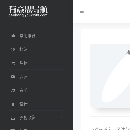
常用推荐
趣站
购物
资源
音乐
设计
影视欣赏
卢松松博客 – 关注