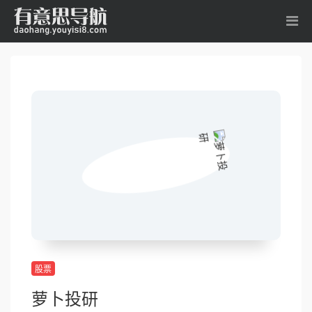
股票
萝卜投研