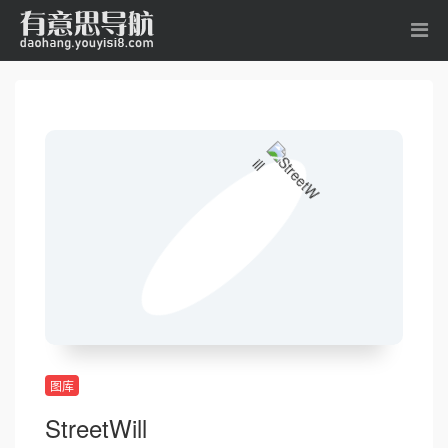
图库
StreetWill