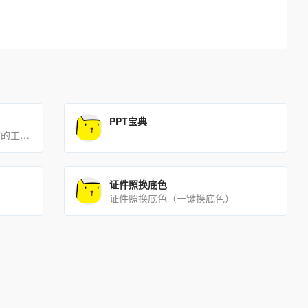
PPT宝典
这是一款被称为程序员的百宝箱的工具，在线运行代码，时间戳，格式转换，代码着色，APPicon制作，应有尽有，[…]
证件照换底色
证件照换底色（一键换底色）