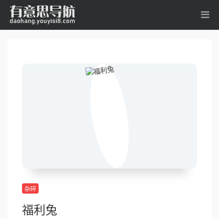
杂碎
福利兔