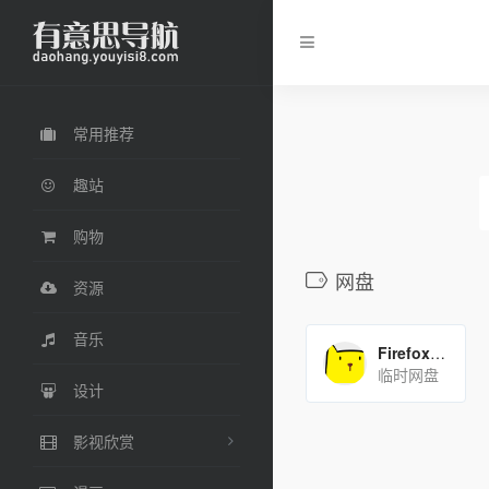
常用推荐
趣站
购物
网盘
资源
音乐
Firefox Send
临时网盘
设计
影视欣赏